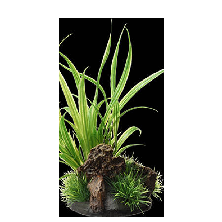
お買い物ガイド
日用品（デイリー）
リビング雑貨
お問い合わせ
トリマーグッズ
シニアサポート