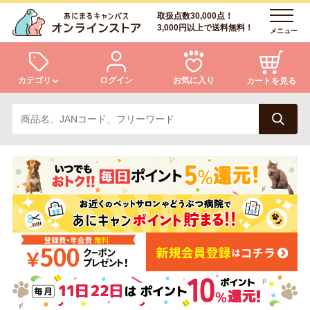
取扱点数30,000点！
3,000円以上で送料無料！
メニュー
カテゴリ
ログイン
お気に入り
カートを見る
犬
猫
ログイン
会員登録
小動物・鳥
アクア・爬虫類・昆虫
あにまるキャンパスについて
アフターサービス
ドッグフード
キャットフード
商品リクエスト
美容・ケア用品
服・おさんぽ用品