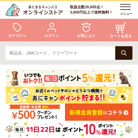
取扱点数30,000点！
3,000円以上で送料無料！
メニュー
カテゴリ
ログイン
お気に入り
カートを見る
犬
猫
ログイン
会員登録
小動物・鳥
アクア・爬虫類・昆虫
あにまるキャンパスについて
アフターサービス
ドッグフード
キャットフード
商品リクエスト
美容・ケア用品
服・おさんぽ用品