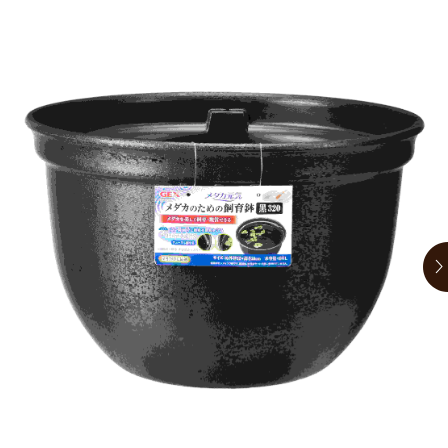
お買い物ガイド
日用品（デイリー）
リビング雑貨
お問い合わせ
トリマーグッズ
シニアサポート