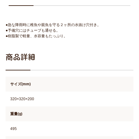
●急な降雨時に稚魚や親魚を守る２ヶ所の水抜け穴付き。
●予備穴にはチューブも通せる。
●樹脂製で軽量、水容量もたっぷり。
商品詳細
サイズ(mm)
320×320×200
重量(g)
495