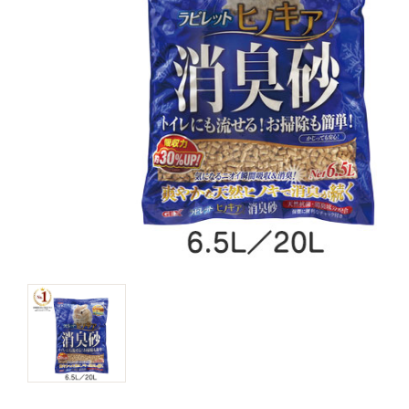
キャットフード
美容・ケア用品
服・おさんぽ用品
日用品（デイリー）
リビング雑貨
トリマーグッズ
シニアサポート