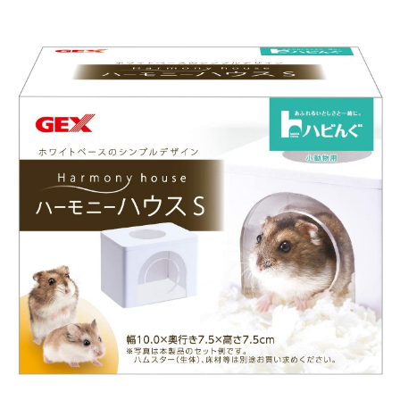
お買い物ガイド
日用品（デイリー）
リビング雑貨
お問い合わせ
トリマーグッズ
シニアサポート