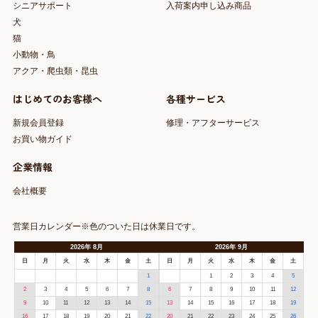
シニアサポート
入荷案内申し込み商品
犬
猫
小動物・鳥
アクア・爬虫類・昆虫
はじめてのお客様へ
各種サービス
新規会員登録
修理・アフターサービス
お買い物ガイド
企業情報
会社概要
営業日カレンダー※色のついた日は休業日です。
2026
年
8月
2026
年
9月
日
月
火
水
木
金
土
日
月
火
水
木
金
土
1
1
2
3
4
5
2
3
4
5
6
7
8
6
7
8
9
10
11
12
9
10
11
12
13
14
15
13
14
15
16
17
18
19
16
17
18
19
20
21
22
20
21
22
23
24
25
26