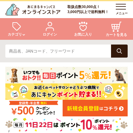
取扱点数30,000点！
3,000円以上で送料無料！
メニュー
カテゴリ
ログイン
お気に入り
カートを見る
犬
猫
ログイン
会員登録
小動物・鳥
アクア・爬虫類・昆虫
あにまるキャンパスについて
アフターサービス
ドッグフード
キャットフード
商品リクエスト
美容・ケア用品
服・おさんぽ用品