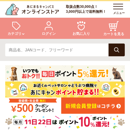
取扱点数30,000点！
3,000円以上で送料無料！
メニュー
カテゴリ
ログイン
お気に入り
カートを見る
犬
猫
ログイン
会員登録
小動物・鳥
アクア・爬虫類・昆虫
あにまるキャンパスについて
アフターサービス
ドッグフード
キャットフード
商品リクエスト
美容・ケア用品
服・おさんぽ用品