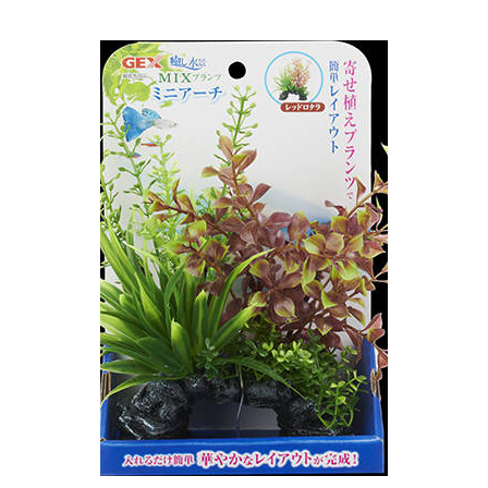
お買い物ガイド
日用品（デイリー）
リビング雑貨
お問い合わせ
トリマーグッズ
シニアサポート