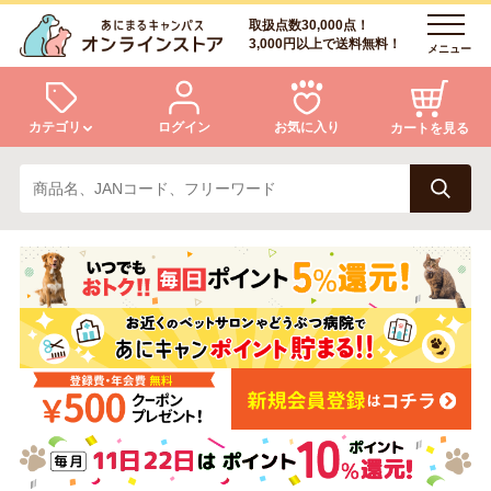
取扱点数30,000点！
3,000円以上で送料無料！
メニュー
カテゴリ
ログイン
お気に入り
カートを見る
犬
猫
ログイン
会員登録
小動物・鳥
アクア・爬虫類・昆虫
あにまるキャンパスについて
アフターサービス
ドッグフード
キャットフード
商品リクエスト
美容・ケア用品
服・おさんぽ用品