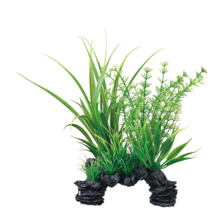
お買い物ガイド
日用品（デイリー）
リビング雑貨
お問い合わせ
トリマーグッズ
シニアサポート