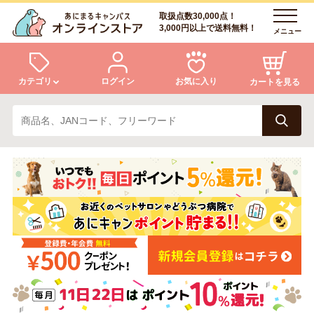
取扱点数30,000点！
3,000円以上で送料無料！
メニュー
カテゴリ
ログイン
お気に入り
カートを見る
犬
猫
ログイン
会員登録
小動物・鳥
アクア・爬虫類・昆虫
あにまるキャンパスについて
アフターサービス
ドッグフード
キャットフード
商品リクエスト
美容・ケア用品
服・おさんぽ用品