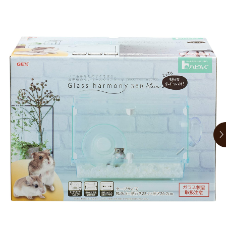
お買い物ガイド
日用品（デイリー）
リビング雑貨
お問い合わせ
トリマーグッズ
シニアサポート