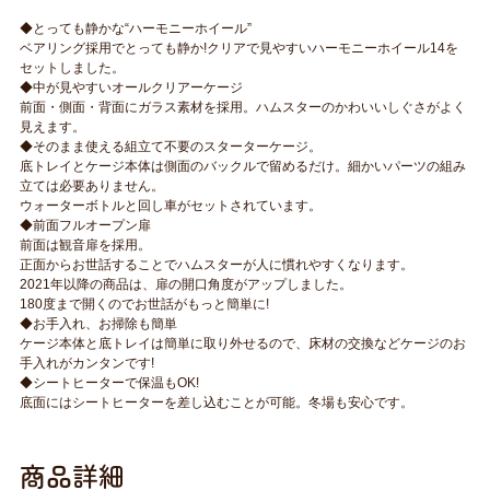
◆とっても静かな“ハーモニーホイール”
ベアリング採用でとっても静か!クリアで見やすいハーモニーホイール14を
セットしました。
◆中が見やすいオールクリアーケージ
前面・側面・背面にガラス素材を採用。ハムスターのかわいいしぐさがよく
見えます。
◆そのまま使える組立て不要のスターターケージ。
底トレイとケージ本体は側面のバックルで留めるだけ。細かいパーツの組み
立ては必要ありません。
ウォーターボトルと回し車がセットされています。
◆前面フルオープン扉
前面は観音扉を採用。
正面からお世話することでハムスターが人に慣れやすくなります。
2021年以降の商品は、扉の開口角度がアップしました。
180度まで開くのでお世話がもっと簡単に!
◆お手入れ、お掃除も簡単
ケージ本体と底トレイは簡単に取り外せるので、床材の交換などケージのお
手入れがカンタンです!
◆シートヒーターで保温もOK!
底面にはシートヒーターを差し込むことが可能。冬場も安心です。
商品詳細