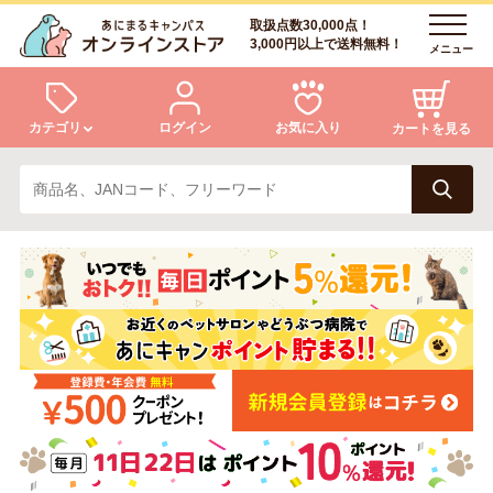
取扱点数30,000点！
3,000円以上で送料無料！
メニュー
カテゴリ
ログイン
お気に入り
カートを見る
犬
猫
ログイン
会員登録
小動物・鳥
アクア・爬虫類・昆虫
あにまるキャンパスについて
アフターサービス
ドッグフード
キャットフード
商品リクエスト
美容・ケア用品
服・おさんぽ用品