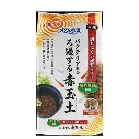
お買い物ガイド
日用品（デイリー）
リビング雑貨
お問い合わせ
トリマーグッズ
シニアサポート