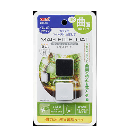
お買い物ガイド
日用品（デイリー）
リビング雑貨
お問い合わせ
トリマーグッズ
シニアサポート