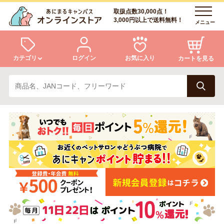
取扱点数30,000点！
3,000円以上で送料無料！
メニュー
カテゴリ
ログイン
お気に入り
カートを見る
犬
猫
ログイン
会員登録
小動物・鳥
アクア・爬虫類・昆虫
あにまるキャンパスについて
アフターサービス
ドッグフード
キャットフード
商品リクエスト
美容・ケア用品
服・おさんぽ用品