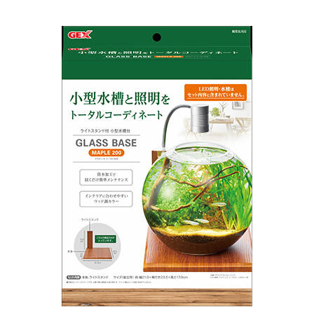
お買い物ガイド
日用品（デイリー）
リビング雑貨
お問い合わせ
トリマーグッズ
シニアサポート