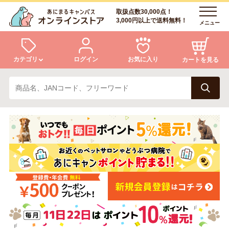
取扱点数30,000点！
3,000円以上で送料無料！
メニュー
カテゴリ
ログイン
お気に入り
カートを見る
犬
猫
ログイン
会員登録
小動物・鳥
アクア・爬虫類・昆虫
あにまるキャンパスについて
アフターサービス
ドッグフード
キャットフード
商品リクエスト
美容・ケア用品
服・おさんぽ用品