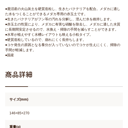
●鹿沼産の火山灰土を硬質造粒し、生きたバクテリアを配合。メダカに適し
た水をつくることができるメダカ専用の赤玉土です。
●生きたバクテリアがフン等の汚れを分解し、澄んだ水を維持します。
●赤玉土の性質により、メダカに有害な硝酸を除去し、メダカに適した水質
に長期間安定させるので、水換え・掃除の手間を減らすことができます。
●水草が植えやすく水槽レイアウトも映える小粒タイプ。
●硬質造粒しているので、崩れにくく長持ちします。
●コケ発生の原因となる養分が入っていないのでコケが生えにくく、掃除の
手間が軽減します。
●国産
商品詳細
サイズ(mm)
146×85×270
重量(g)