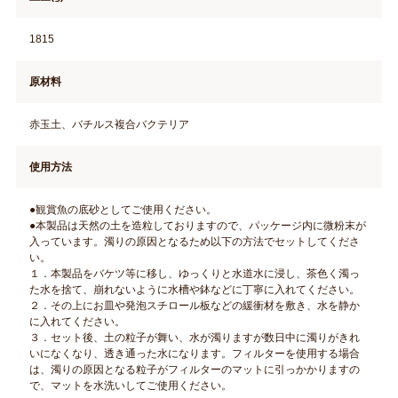
1815
原材料
赤玉土、バチルス複合バクテリア
使用方法
●観賞魚の底砂としてご使用ください。
●本製品は天然の土を造粒しておりますので、パッケージ内に微粉末が
入っています。濁りの原因となるため以下の方法でセットしてくださ
い。
１．本製品をバケツ等に移し、ゆっくりと水道水に浸し、茶色く濁っ
た水を捨て、崩れないように水槽や鉢などに丁寧に入れてください。
２．その上にお皿や発泡スチロール板などの緩衝材を敷き、水を静か
に入れてください。
３．セット後、土の粒子が舞い、水が濁りますが数日中に濁りがきれ
いになくなり、透き通った水になります。フィルターを使用する場合
は、濁りの原因となる粒子がフィルターのマットに引っかかりますの
で、マットを水洗いしてご使用ください。