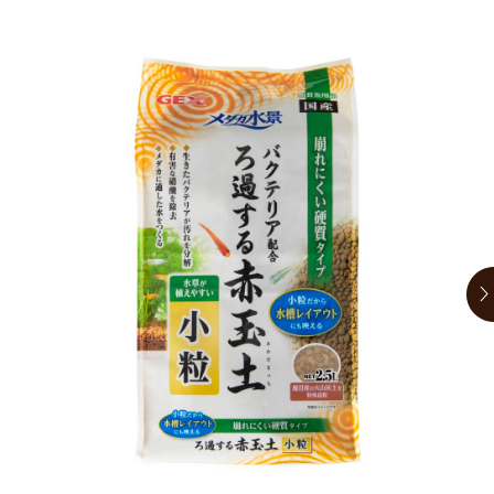
お買い物ガイド
日用品（デイリー）
リビング雑貨
お問い合わせ
トリマーグッズ
シニアサポート