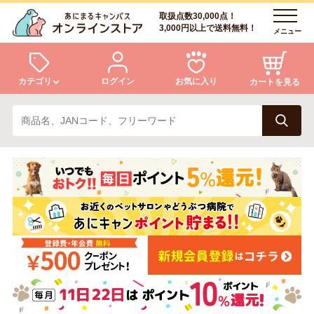
取扱点数30,000点！
3,000円以上で送料無料！
メニュー
カテゴリ
ログイン
お気に入り
カートを見る
犬
猫
ログイン
会員登録
小動物・鳥
アクア・爬虫類・昆虫
あにまるキャンパスについて
アフターサービス
ドッグフード
キャットフード
商品リクエスト
美容・ケア用品
服・おさんぽ用品