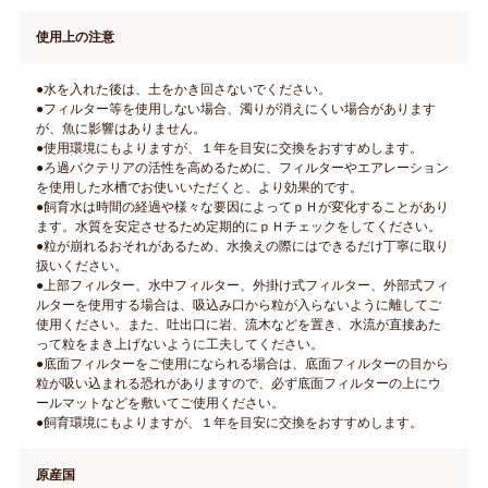
使用上の注意
●水を入れた後は、土をかき回さないでください。
●フィルター等を使用しない場合、濁りが消えにくい場合があります
が、魚に影響はありません。
●使用環境にもよりますが、１年を目安に交換をおすすめします。
●ろ過バクテリアの活性を高めるために、フィルターやエアレーション
を使用した水槽でお使いいただくと、より効果的です。
●飼育水は時間の経過や様々な要因によってｐＨが変化することがあり
ます。水質を安定させるため定期的にｐＨチェックをしてください。
●粒が崩れるおそれがあるため、水換えの際にはできるだけ丁寧に取り
扱いください。
●上部フィルター、水中フィルター、外掛け式フィルター、外部式フィ
ルターを使用する場合は、吸込み口から粒が入らないように離してご
使用ください。また、吐出口に岩、流木などを置き、水流が直接あた
って粒をまき上げないように工夫してください。
●底面フィルターをご使用になられる場合は、底面フィルターの目から
粒が吸い込まれる恐れがありますので、必ず底面フィルターの上にウ
ールマットなどを敷いてご使用ください。
●飼育環境にもよりますが、１年を目安に交換をおすすめします。
原産国