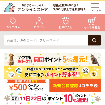
取扱点数30,000点！
3,000円以上で送料無料！
メニュー
カテゴリ
ログイン
お気に入り
カートを見る
犬
猫
ログイン
会員登録
小動物・鳥
アクア・爬虫類・昆虫
あにまるキャンパスについて
アフターサービス
ドッグフード
キャットフード
商品リクエスト
美容・ケア用品
服・おさんぽ用品