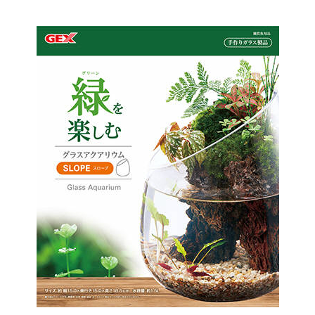
お買い物ガイド
日用品（デイリー）
リビング雑貨
お問い合わせ
トリマーグッズ
シニアサポート