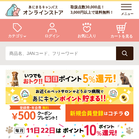
取扱点数30,000点！
3,000円以上で送料無料！
メニュー
カテゴリ
ログイン
お気に入り
カートを見る
犬
猫
ログイン
会員登録
小動物・鳥
アクア・爬虫類・昆虫
あにまるキャンパスについて
アフターサービス
ドッグフード
キャットフード
商品リクエスト
美容・ケア用品
服・おさんぽ用品