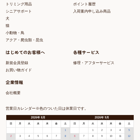
トリミング用品
ポイント履歴
シニアサポート
入荷案内申し込み商品
犬
猫
小動物・鳥
アクア・爬虫類・昆虫
はじめてのお客様へ
各種サービス
新規会員登録
修理・アフターサービス
お買い物ガイド
企業情報
会社概要
営業日カレンダー※色のついた日は休業日です。
2026
年
8月
2026
年
9月
日
月
火
水
木
金
土
日
月
火
水
木
金
土
1
1
2
3
4
5
2
3
4
5
6
7
8
6
7
8
9
10
11
12