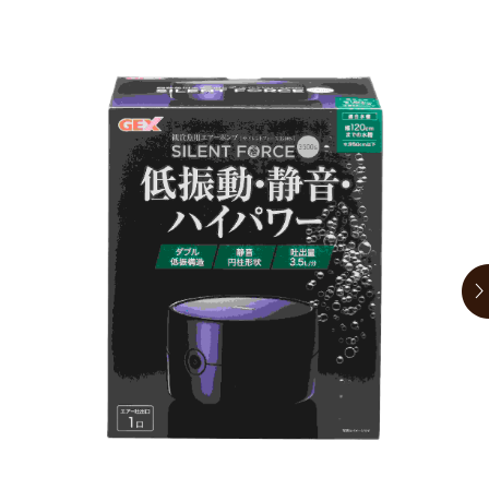
お買い物ガイド
日用品（デイリー）
リビング雑貨
お問い合わせ
トリマーグッズ
シニアサポート