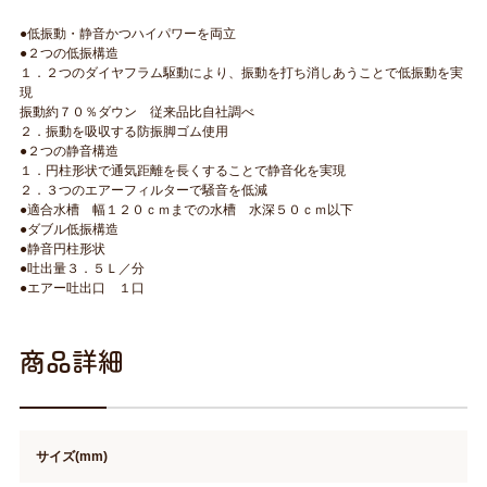
●低振動・静音かつハイパワーを両立
●２つの低振構造
１．２つのダイヤフラム駆動により、振動を打ち消しあうことで低振動を実
現
振動約７０％ダウン 従来品比自社調べ
２．振動を吸収する防振脚ゴム使用
●２つの静音構造
１．円柱形状で通気距離を長くすることで静音化を実現
２．３つのエアーフィルターで騒音を低減
●適合水槽 幅１２０ｃｍまでの水槽 水深５０ｃｍ以下
●ダブル低振構造
●静音円柱形状
●吐出量３．５Ｌ／分
●エアー吐出口 １口
商品詳細
サイズ(mm)