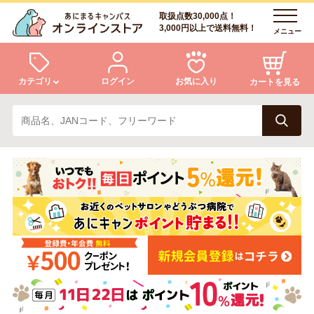
取扱点数30,000点！
3,000円以上で送料無料！
メニュー
カテゴリ
ログイン
お気に入り
カートを見る
犬
猫
ログイン
会員登録
小動物・鳥
アクア・爬虫類・昆虫
あにまるキャンパスについて
アフターサービス
ドッグフード
キャットフード
商品リクエスト
美容・ケア用品
服・おさんぽ用品