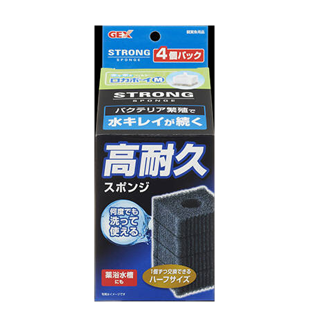
お買い物ガイド
日用品（デイリー）
リビング雑貨
お問い合わせ
トリマーグッズ
シニアサポート