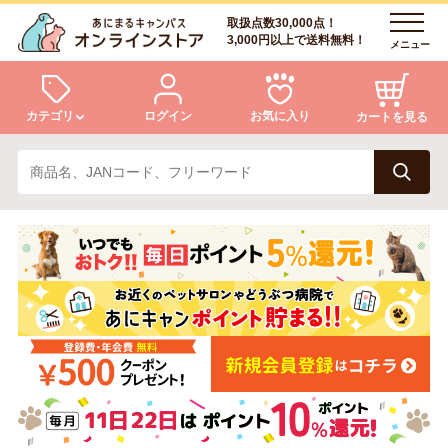
取扱点数30,000点！
3,000円以上で送料無料！
メニュー
カテゴリ
ログイン
お気に入り
カートを見る
犬
猫
ログイン
会員登録
小動物・鳥
アクア・爬虫類・昆虫
あにまるキャンパスについて
アフターサービス
ドッグフード
キャットフード
商品リクエスト
美容・ケア用品
服・おさんぽ用品