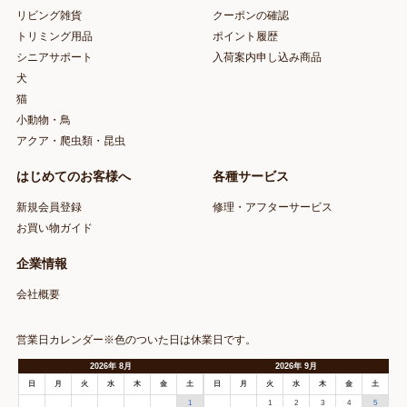
リビング雑貨
クーポンの確認
トリミング用品
ポイント履歴
シニアサポート
入荷案内申し込み商品
犬
猫
小動物・鳥
アクア・爬虫類・昆虫
はじめてのお客様へ
各種サービス
新規会員登録
修理・アフターサービス
お買い物ガイド
企業情報
会社概要
営業日カレンダー※色のついた日は休業日です。
2026
年
8月
2026
年
9月
日
月
火
水
木
金
土
日
月
火
水
木
金
土
1
1
2
3
4
5