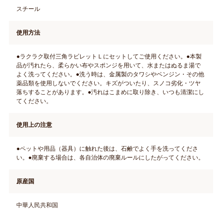
スチール
使用方法
●ラクラク取付三角ラビレットＬにセットしてご使用ください。●本製
品が汚れたら、柔らかい布やスポンジを用いて、水またはぬるま湯で
よく洗ってください。●洗う時は、金属製のタワシやベンジン・その他
薬品類を使用しないでください。キズがついたり、スノコ劣化・ツヤ
落ちすることがあります。●汚れはこまめに取り除き、いつも清潔にし
てください。
使用上の注意
●ペットや用品（器具）に触れた後は、石鹸でよく手を洗ってくださ
い。●廃棄する場合は、各自治体の廃棄ルールにしたがってください。
原産国
中華人民共和国