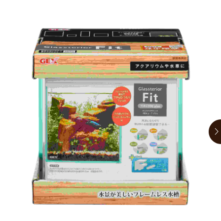
お買い物ガイド
日用品（デイリー）
リビング雑貨
お問い合わせ
トリマーグッズ
シニアサポート