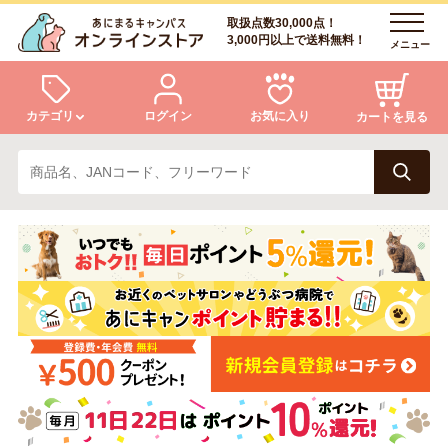
取扱点数30,000点！
3,000円以上で送料無料！
メニュー
カテゴリ
ログイン
お気に入り
カートを見る
犬
猫
ログイン
会員登録
小動物・鳥
アクア・爬虫類・昆虫
あにまるキャンパスについて
アフターサービス
ドッグフード
キャットフード
商品リクエスト
美容・ケア用品
服・おさんぽ用品