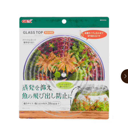
お買い物ガイド
日用品（デイリー）
リビング雑貨
お問い合わせ
トリマーグッズ
シニアサポート