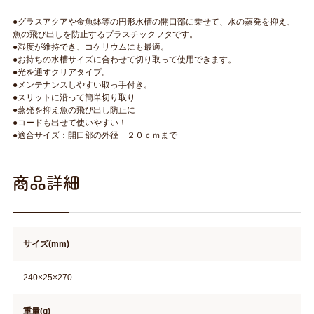
●グラスアクアや金魚鉢等の円形水槽の開口部に乗せて、水の蒸発を抑え、
魚の飛び出しを防止するプラスチックフタです。
●湿度が維持でき、コケリウムにも最適。
●お持ちの水槽サイズに合わせて切り取って使用できます。
●光を通すクリアタイプ。
●メンテナンスしやすい取っ手付き。
●スリットに沿って簡単切り取り
●蒸発を抑え魚の飛び出し防止に
●コードも出せて使いやすい！
●適合サイズ：開口部の外径 ２０ｃｍまで
商品詳細
サイズ(mm)
240×25×270
重量(g)