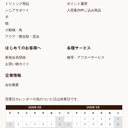
トリミング用品
ポイント履歴
シニアサポート
入荷案内申し込み商品
犬
猫
小動物・鳥
アクア・爬虫類・昆虫
はじめてのお客様へ
各種サービス
新規会員登録
修理・アフターサービス
お買い物ガイド
企業情報
会社概要
営業日カレンダー※色のついた日は休業日です。
2026
年
8月
2026
年
9月
日
月
火
水
木
金
土
日
月
火
水
木
金
土
1
1
2
3
4
5
2
3
4
5
6
7
8
6
7
8
9
10
11
12