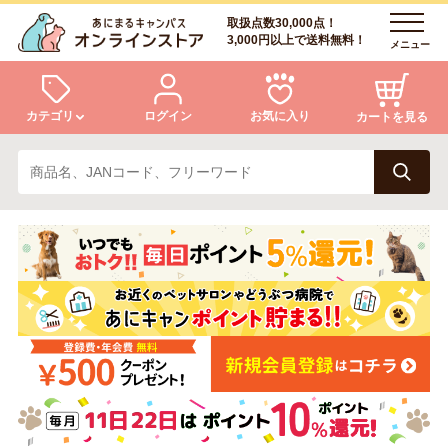
取扱点数30,000点！
3,000円以上で送料無料！
メニュー
カテゴリ
ログイン
お気に入り
カートを見る
犬
猫
ログイン
会員登録
小動物・鳥
アクア・爬虫類・昆虫
あにまるキャンパスについて
アフターサービス
ドッグフード
キャットフード
商品リクエスト
美容・ケア用品
服・おさんぽ用品