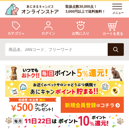
取扱点数30,000点！
3,000円以上で送料無料！
メニュー
カテゴリ
ログイン
お気に入り
カートを見る
犬
猫
ログイン
会員登録
小動物・鳥
アクア・爬虫類・昆虫
あにまるキャンパスについて
アフターサービス
ドッグフード
キャットフード
商品リクエスト
美容・ケア用品
服・おさんぽ用品