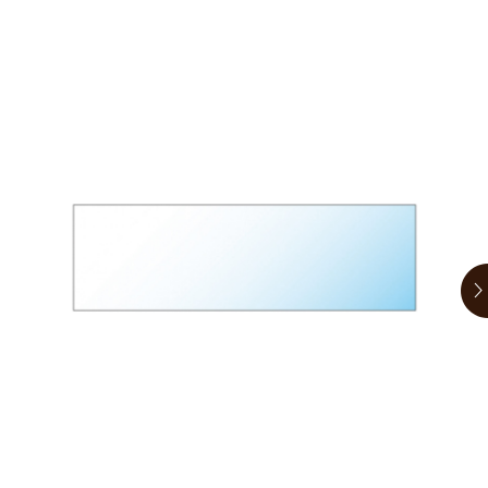
お買い物ガイド
日用品（デイリー）
リビング雑貨
お問い合わせ
トリマーグッズ
シニアサポート