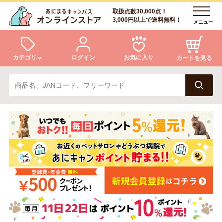
取扱点数30,000点！
3,000円以上で送料無料！
メニュー
カテゴリ
ログイン
お気に入り
カートを見る
犬
猫
ログイン
会員登録
小動物・鳥
アクア・爬虫類・昆虫
あにまるキャンパスについて
アフターサービス
ドッグフード
キャットフード
商品リクエスト
美容・ケア用品
服・おさんぽ用品