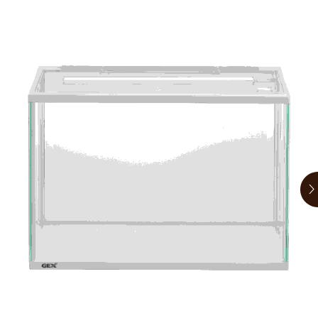
お買い物ガイド
日用品（デイリー）
リビング雑貨
お問い合わせ
トリマーグッズ
シニアサポート