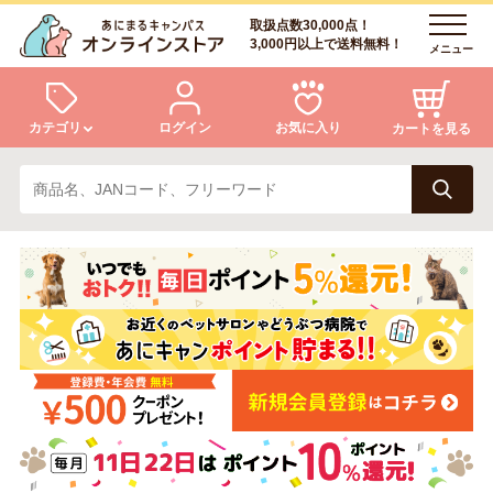
取扱点数30,000点！
3,000円以上で送料無料！
メニュー
カテゴリ
ログイン
お気に入り
カートを見る
犬
猫
ログイン
会員登録
小動物・鳥
アクア・爬虫類・昆虫
あにまるキャンパスについて
アフターサービス
ドッグフード
キャットフード
商品リクエスト
美容・ケア用品
服・おさんぽ用品