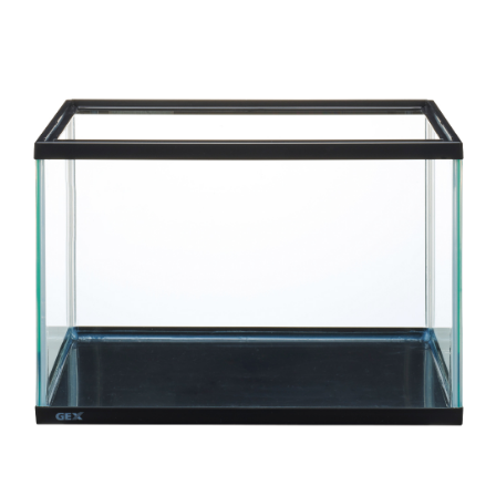
お買い物ガイド
日用品（デイリー）
リビング雑貨
お問い合わせ
トリマーグッズ
シニアサポート