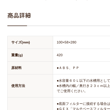
商品詳細
サイズ(mm)
100×58×280
重量(g)
420
原材料
●ＡＢＳ、ＰＰ
●水容量６０Ｌ以下の水槽用とし
使用方法
●水槽内の幅／奥行き２３ｃｍ以
でご使用ください。
●底面フィルターに接続する場合
●ＧＥＸ「マルチベースフィルタ