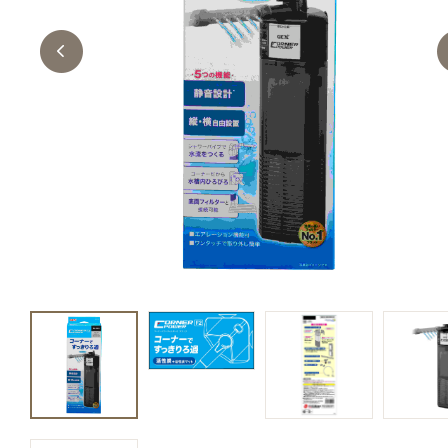
キャットフード
美容・ケア用品
服・おさんぽ用品
日用品（デイリー）
リビング雑貨
トリマーグッズ
シニアサポート