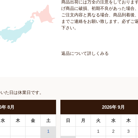
商品出荷には万全の注意をしておりま
げ商品に破損、初期不良があった場合
ご注文内容と異なる場合、商品到着後、
までご連絡をお願い致します。必ずご
下さい。
返品について詳しくみる
ついた日は休業日です。
6
年
8月
2026
年
9月
水
木
金
土
日
月
火
水
木
1
1
2
3