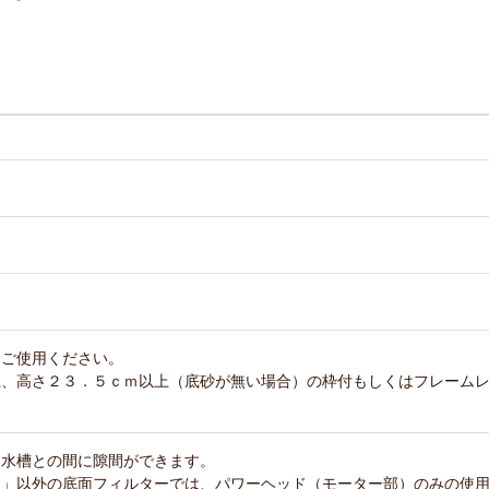
てご使用ください。
上、高さ２３．５ｃｍ以上（底砂が無い場合）の枠付もしくはフレーム
は水槽との間に隙間ができます。
ー」以外の底面フィルターでは、パワーヘッド（モーター部）のみの使