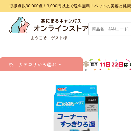
取扱点数30,000点！3,000円以上で送料無料！ペットの美容
ようこそ ゲスト様
カテゴリから選ぶ
犬
猫
小動物・鳥
アクア・爬虫類・昆虫
ドッグフード