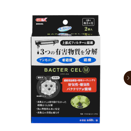
お買い物ガイド
日用品（デイリー）
リビング雑貨
お問い合わせ
トリマーグッズ
シニアサポート