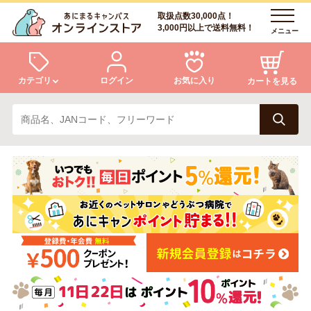
取扱点数30,000点！
3,000円以上で送料無料！
メニュー
カテゴリ
ログイン
お気に入り
カートを見る
犬
猫
ログイン
会員登録
小動物・鳥
アクア・爬虫類・昆虫
あにまるキャンパスについて
アフターサービス
ドッグフード
キャットフード
商品リクエスト
美容・ケア用品
服・おさんぽ用品