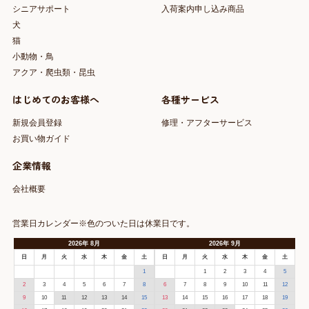
シニアサポート
入荷案内申し込み商品
犬
猫
小動物・鳥
アクア・爬虫類・昆虫
はじめてのお客様へ
各種サービス
新規会員登録
修理・アフターサービス
お買い物ガイド
企業情報
会社概要
営業日カレンダー※色のついた日は休業日です。
2026
年
8月
2026
年
9月
日
月
火
水
木
金
土
日
月
火
水
木
金
土
1
1
2
3
4
5
2
3
4
5
6
7
8
6
7
8
9
10
11
12
9
10
11
12
13
14
15
13
14
15
16
17
18
19