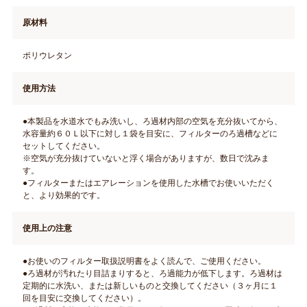
原材料
ポリウレタン
使用方法
●本製品を水道水でもみ洗いし、ろ過材内部の空気を充分抜いてから、
水容量約６０Ｌ以下に対し１袋を目安に、フィルターのろ過槽などに
セットしてください。
※空気が充分抜けていないと浮く場合がありますが、数日で沈みま
す。
●フィルターまたはエアレーションを使用した水槽でお使いいただく
と、より効果的です。
使用上の注意
●お使いのフィルター取扱説明書をよく読んで、ご使用ください。
●ろ過材が汚れたり目詰まりすると、ろ過能力が低下します。ろ過材は
定期的に水洗い、または新しいものと交換してください（３ヶ月に１
回を目安に交換してください）。