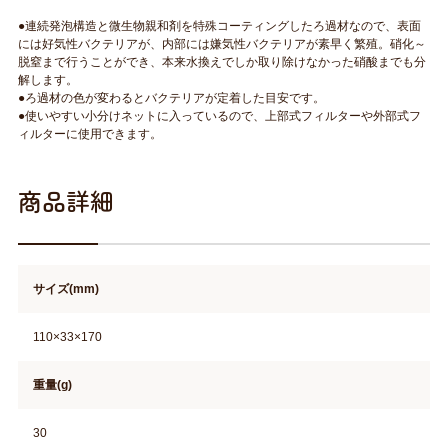
●連続発泡構造と微生物親和剤を特殊コーティングしたろ過材なので、表面
には好気性バクテリアが、内部には嫌気性バクテリアが素早く繁殖。硝化～
脱窒まで行うことができ、本来水換えでしか取り除けなかった硝酸までも分
解します。
●ろ過材の色が変わるとバクテリアが定着した目安です。
●使いやすい小分けネットに入っているので、上部式フィルターや外部式フ
ィルターに使用できます。
商品詳細
サイズ(mm)
110×33×170
重量(g)
30