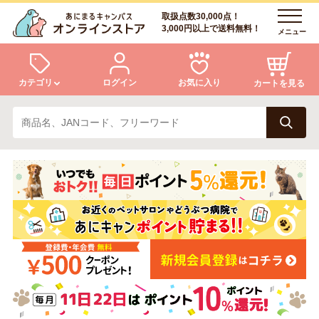
取扱点数30,000点！
3,000円以上で送料無料！
メニュー
カテゴリ
ログイン
お気に入り
カートを見る
犬
猫
ログイン
会員登録
小動物・鳥
アクア・爬虫類・昆虫
あにまるキャンパスについて
アフターサービス
ドッグフード
キャットフード
商品リクエスト
美容・ケア用品
服・おさんぽ用品