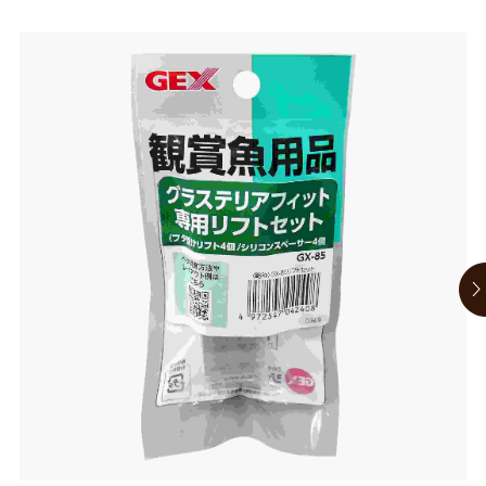
お買い物ガイド
日用品（デイリー）
リビング雑貨
お問い合わせ
トリマーグッズ
シニアサポート