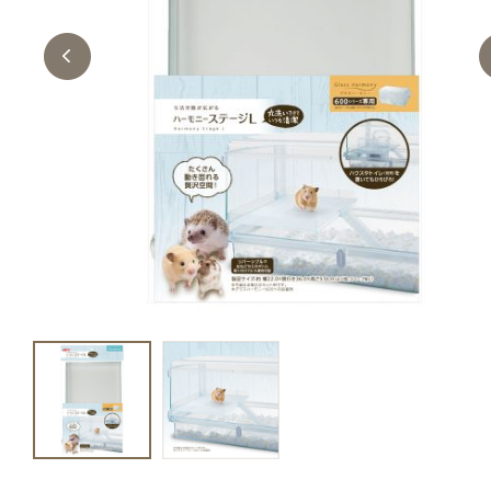
キャットフード
美容・ケア用品
服・おさんぽ用品
日用品（デイリー）
リビング雑貨
トリマーグッズ
シニアサポート