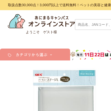
取扱点数30,000点！3,000円以上で送料無料！ペットの美容
ようこそ ゲスト様
カテゴリから選ぶ
犬
猫
小動物・鳥
アクア・爬虫類・昆虫
ドッグフード