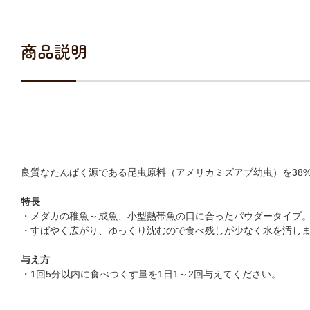
商品説明
良質なたんぱく源である昆虫原料（アメリカミズアブ幼虫）を38
特長
・メダカの稚魚～成魚、小型熱帯魚の口に合ったパウダータイプ
・すばやく広がり、ゆっくり沈むので食べ残しが少なく水を汚し
与え方
・1回5分以内に食べつくす量を1日1～2回与えてください。