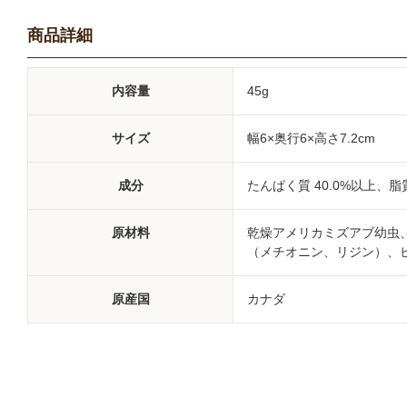
商品詳細
内容量
45g
サイズ
幅6×奥行6×高さ7.2cm
成分
たんぱく質 40.0%以上、脂質
原材料
乾燥アメリカミズアブ幼虫
（メチオニン、リジン）、ビ
原産国
カナダ