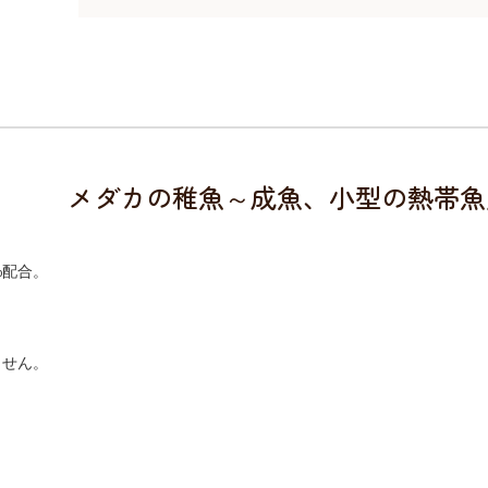
メダカの稚魚～成魚、小型の熱帯魚
%配合。
。
ません。