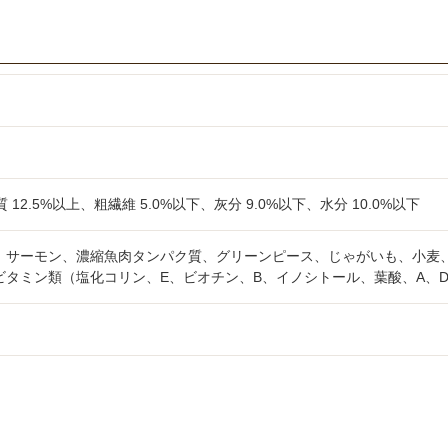
 12.5%以上、粗繊維 5.0%以下、灰分 9.0%以下、水分 10.0%以下
、サーモン、濃縮魚肉タンパク質、グリーンピース、じゃがいも、小麦
タミン類（塩化コリン、E、ビオチン、B、イノシトール、葉酸、A、D3）