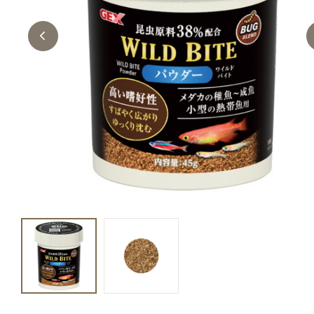
キャットフード
美容・ケア用品
服・おさんぽ用品
日用品（デイリー）
リビング雑貨
トリマーグッズ
シニアサポート