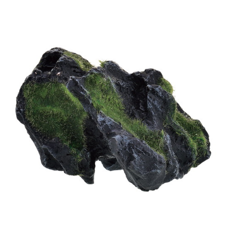
お買い物ガイド
日用品（デイリー）
リビング雑貨
お問い合わせ
トリマーグッズ
シニアサポート