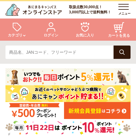
取扱点数30,000点！
3,000円以上で送料無料！
メニュー
カテゴリ
ログイン
お気に入り
カートを見る
犬
猫
ログイン
会員登録
小動物・鳥
アクア・爬虫類・昆虫
あにまるキャンパスについて
アフターサービス
ドッグフード
キャットフード
商品リクエスト
美容・ケア用品
服・おさんぽ用品