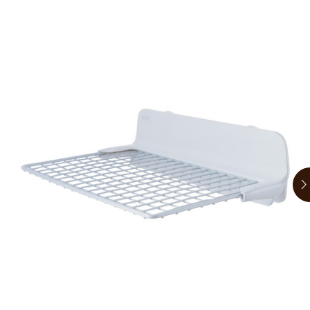
お買い物ガイド
日用品（デイリー）
リビング雑貨
お問い合わせ
トリマーグッズ
シニアサポート