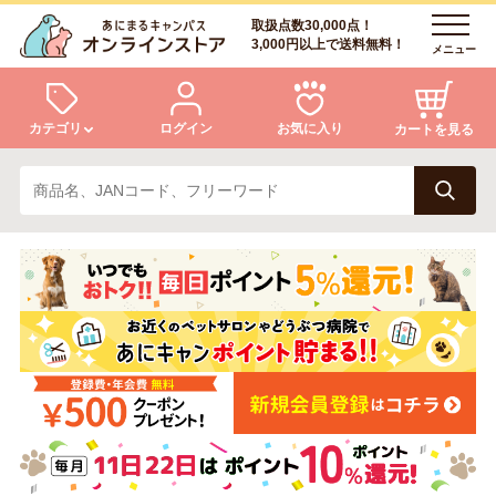
取扱点数30,000点！
3,000円以上で送料無料！
メニュー
カテゴリ
ログイン
お気に入り
カートを見る
犬
猫
ログイン
会員登録
小動物・鳥
アクア・爬虫類・昆虫
あにまるキャンパスについて
アフターサービス
ドッグフード
キャットフード
商品リクエスト
美容・ケア用品
服・おさんぽ用品