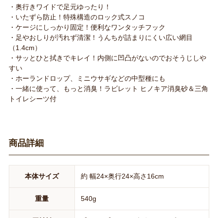
・奥行きワイドで足元ゆったり！
・いたずら防止！特殊構造のロック式スノコ
・ケージにしっかり固定！便利なワンタッチフック
・足やおしりが汚れず清潔！うんちが詰まりにくい広い網目
（1.4cm）
・サッとひと拭きでキレイ！内側に凹凸がないのでおそうじしや
すい
・ホーランドロップ、ミニウサギなどの中型種にも
・一緒に使って、もっと消臭！ラビレット ヒノキア消臭砂＆三角
トイレシーツ付
商品詳細
本体サイズ
約 幅24×奥行24×高さ16cm
重量
540g