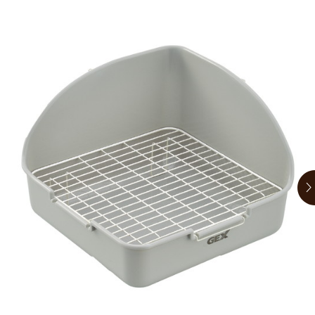
お買い物ガイド
日用品（デイリー）
リビング雑貨
お問い合わせ
トリマーグッズ
シニアサポート