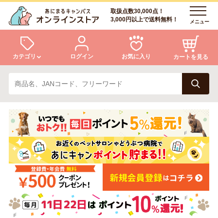
取扱点数30,000点！
3,000円以上で送料無料！
メニュー
カテゴリ
ログイン
お気に入り
カートを見る
犬
猫
ログイン
会員登録
小動物・鳥
アクア・爬虫類・昆虫
あにまるキャンパスについて
アフターサービス
ドッグフード
キャットフード
商品リクエスト
美容・ケア用品
服・おさんぽ用品