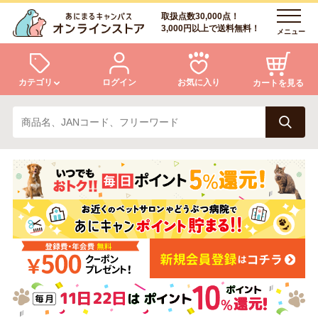
取扱点数30,000点！
3,000円以上で送料無料！
メニュー
カテゴリ
ログイン
お気に入り
カートを見る
犬
猫
ログイン
会員登録
小動物・鳥
アクア・爬虫類・昆虫
あにまるキャンパスについて
アフターサービス
ドッグフード
キャットフード
商品リクエスト
美容・ケア用品
服・おさんぽ用品