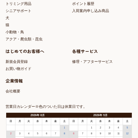
トリミング用品
ポイント履歴
シニアサポート
入荷案内申し込み商品
犬
猫
小動物・鳥
アクア・爬虫類・昆虫
はじめてのお客様へ
各種サービス
新規会員登録
修理・アフターサービス
お買い物ガイド
企業情報
会社概要
営業日カレンダー※色のついた日は休業日です。
2026
年
8月
2026
年
9月
日
月
火
水
木
金
土
日
月
火
水
木
金
土
1
1
2
3
4
5
2
3
4
5
6
7
8
6
7
8
9
10
11
12