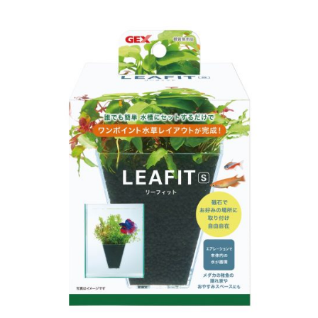
お買い物ガイド
日用品（デイリー）
リビング雑貨
お問い合わせ
トリマーグッズ
シニアサポート