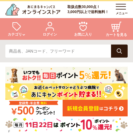
取扱点数30,000点！
3,000円以上で送料無料！
メニュー
カテゴリ
ログイン
お気に入り
カートを見る
犬
猫
ログイン
会員登録
小動物・鳥
アクア・爬虫類・昆虫
あにまるキャンパスについて
アフターサービス
ドッグフード
キャットフード
商品リクエスト
美容・ケア用品
服・おさんぽ用品