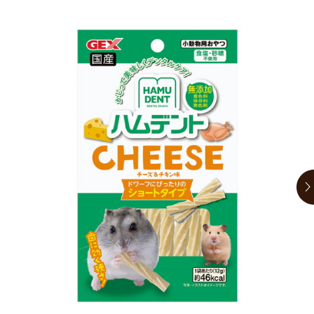
お買い物ガイド
日用品（デイリー）
リビング雑貨
お問い合わせ
トリマーグッズ
シニアサポート