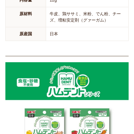
内容量
12g
原材料
牛皮、鶏ササミ、米粉、でん粉、チー
ズ、増粘安定剤（グァーガム）
原産国
日本