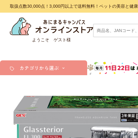
取扱点数30,000点！3,000円以上で送料無料！ペットの美容
ようこそ ゲスト様
カテゴリから選ぶ
犬
猫
小動物・鳥
アクア・爬虫類・昆虫
ドッグフード