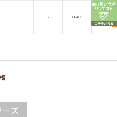
￥7,02
1
-
FL400
槽