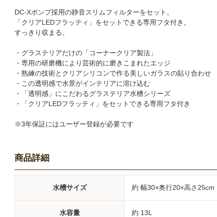
DC-Xポンプ採用の静音スリムフィルターをセット。
「クリアLEDフラッティ」をセットできる専用フタ付き。
すっきり収まる。
・グラステリアだけの「コーナークリア製法」
・専用の研磨機により芸術的に磨きこまれたエッジ
・熟練の技術とクリアシリコンで作る美しいガラスの貼り合わせ
・この透明感で水景がインテリアに溶け込む
・「透明感」にこだわるグラステリア水槽シリーズ
・「クリアLEDフラッティ」をセットできる専用フタ付き
※3年保証にはユーザー登録が必要です
商品詳細
水槽サイズ
約 幅30×奥行20×高さ25cm
水容量
約 13L