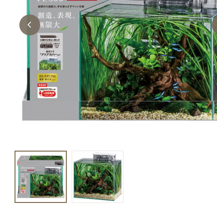
キャットフード
美容・ケア用品
服・おさんぽ用品
日用品（デイリー）
リビング雑貨
トリマーグッズ
シニアサポート