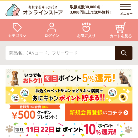
取扱点数30,000点！
3,000円以上で送料無料！
メニュー
カテゴリ
ログイン
お気に入り
カートを見る
犬
猫
ログイン
会員登録
小動物・鳥
アクア・爬虫類・昆虫
あにまるキャンパスについて
アフターサービス
ドッグフード
キャットフード
商品リクエスト
美容・ケア用品
服・おさんぽ用品