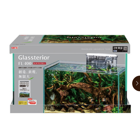
お買い物ガイド
日用品（デイリー）
リビング雑貨
お問い合わせ
トリマーグッズ
シニアサポート