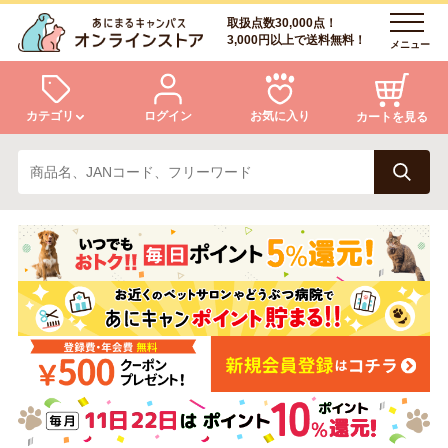
取扱点数30,000点！
3,000円以上で送料無料！
メニュー
カテゴリ
ログイン
お気に入り
カートを見る
犬
猫
ログイン
会員登録
小動物・鳥
アクア・爬虫類・昆虫
あにまるキャンパスについて
アフターサービス
ドッグフード
キャットフード
商品リクエスト
美容・ケア用品
服・おさんぽ用品