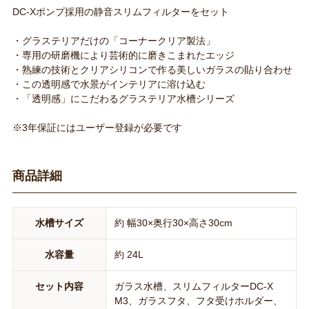
DC-Xポンプ採用の静音スリムフィルターをセット
・グラステリアだけの「コーナークリア製法」
・専用の研磨機により芸術的に磨きこまれたエッジ
・熟練の技術とクリアシリコンで作る美しいガラスの貼り合わせ
・この透明感で水景がインテリアに溶け込む
・「透明感」にこだわるグラステリア水槽シリーズ
※3年保証にはユーザー登録が必要です
商品詳細
水槽サイズ
約 幅30×奥行30×高さ30cm
水容量
約 24L
セット内容
ガラス水槽、スリムフィルターDC-X
M3、ガラスフタ、フタ受けホルダー、