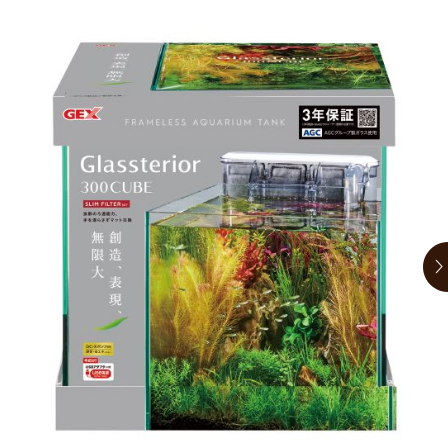
お買い物ガイド
日用品（デイリー）
リビング雑貨
お問い合わせ
トリマーグッズ
シニアサポート