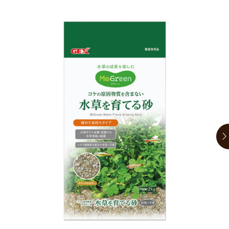
お買い物ガイド
日用品（デイリー）
リビング雑貨
お問い合わせ
トリマーグッズ
シニアサポート