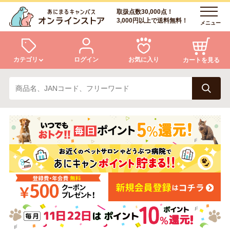
取扱点数30,000点！
3,000円以上で送料無料！
メニュー
カテゴリ
ログイン
お気に入り
カートを見る
犬
猫
ログイン
会員登録
小動物・鳥
アクア・爬虫類・昆虫
あにまるキャンパスについて
アフターサービス
ドッグフード
キャットフード
商品リクエスト
美容・ケア用品
服・おさんぽ用品