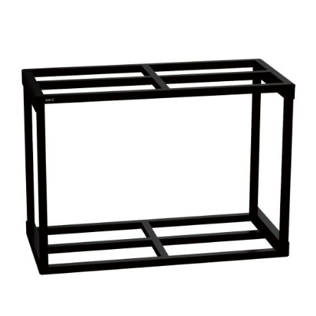
お買い物ガイド
日用品（デイリー）
リビング雑貨
お問い合わせ
トリマーグッズ
シニアサポート