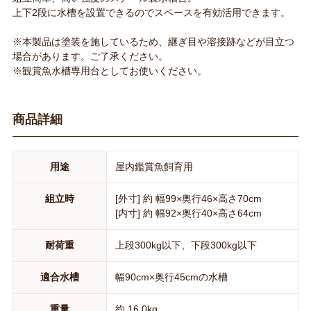
上下2段に水槽を設置できるのでスペースを有効活用できます。
※本製品は塗装を施しているため、継ぎ目や溶接跡などが目立つ
場合があります。ご了承ください。
※観賞魚水槽専用台としてお使いください。
商品詳細
用途
屋内鑑賞魚飼育用
組立時
[外寸] 約 幅99×奥行46×高さ70cm
[内寸] 約 幅92×奥行40×高さ64cm
耐荷重
上段300kg以下、下段300kg以下
適合水槽
幅90cm×奥行45cmの水槽
重量
約 16.0kg