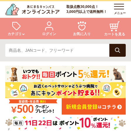
取扱点数30,000点！
3,000円以上で送料無料！
メニュー
カテゴリ
ログイン
お気に入り
カートを見る
犬
猫
ログイン
会員登録
小動物・鳥
アクア・爬虫類・昆虫
あにまるキャンパスについて
アフターサービス
ドッグフード
キャットフード
商品リクエスト
美容・ケア用品
服・おさんぽ用品