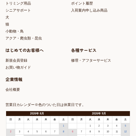
トリミング用品
ポイント履歴
シニアサポート
入荷案内申し込み商品
犬
猫
小動物・鳥
アクア・爬虫類・昆虫
はじめてのお客様へ
各種サービス
新規会員登録
修理・アフターサービス
お買い物ガイド
企業情報
会社概要
営業日カレンダー※色のついた日は休業日です。
2026
年
8月
2026
年
9月
日
月
火
水
木
金
土
日
月
火
水
木
金
土
1
1
2
3
4
5
2
3
4
5
6
7
8
6
7
8
9
10
11
12