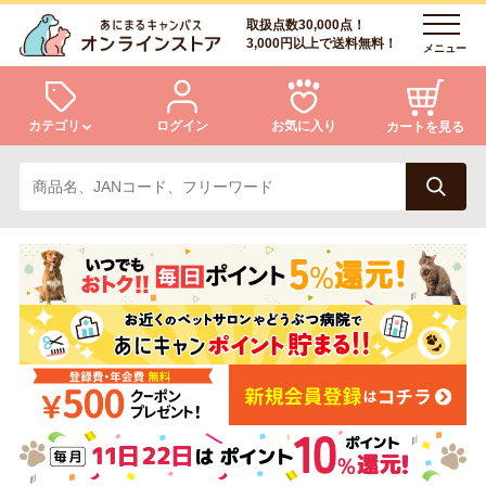
取扱点数30,000点！
3,000円以上で送料無料！
メニュー
カテゴリ
ログイン
お気に入り
カートを見る
犬
猫
ログイン
会員登録
小動物・鳥
アクア・爬虫類・昆虫
あにまるキャンパスについて
アフターサービス
ドッグフード
キャットフード
商品リクエスト
美容・ケア用品
服・おさんぽ用品