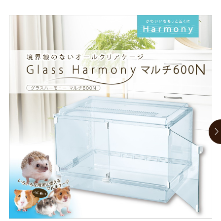
お買い物ガイド
日用品（デイリー）
リビング雑貨
お問い合わせ
トリマーグッズ
シニアサポート