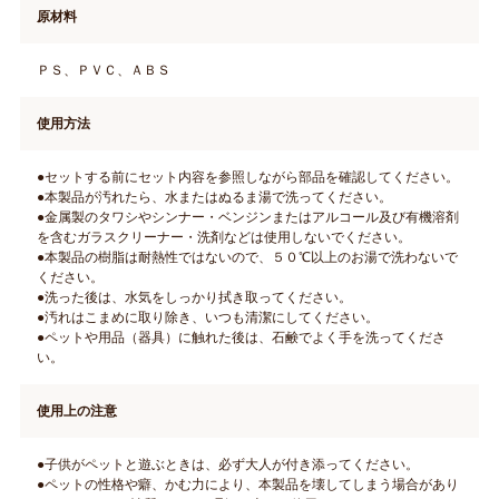
原材料
ＰＳ、ＰＶＣ、ＡＢＳ
使用方法
●セットする前にセット内容を参照しながら部品を確認してください。
●本製品が汚れたら、水またはぬるま湯で洗ってください。
●金属製のタワシやシンナー・ベンジンまたはアルコール及び有機溶剤
を含むガラスクリーナー・洗剤などは使用しないでください。
●本製品の樹脂は耐熱性ではないので、５０℃以上のお湯で洗わないで
ください。
●洗った後は、水気をしっかり拭き取ってください。
●汚れはこまめに取り除き、いつも清潔にしてください。
●ペットや用品（器具）に触れた後は、石鹸でよく手を洗ってくださ
い。
使用上の注意
●子供がペットと遊ぶときは、必ず大人が付き添ってください。
●ペットの性格や癖、かむ力により、本製品を壊してしまう場合があり