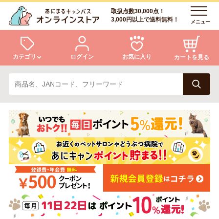
取扱点数30,000点！
3,000円以上で送料無料！
メニュー
カテゴリ
ログイン
お気に入り
カートを見る
犬
猫
ログイン
会員登録
小動物・鳥
アクア・爬虫類・昆虫
あにまるキャンパスについて
アフターサービス
ドッグフード
キャットフード
商品リクエスト
美容・ケア用品
服・おさんぽ用品