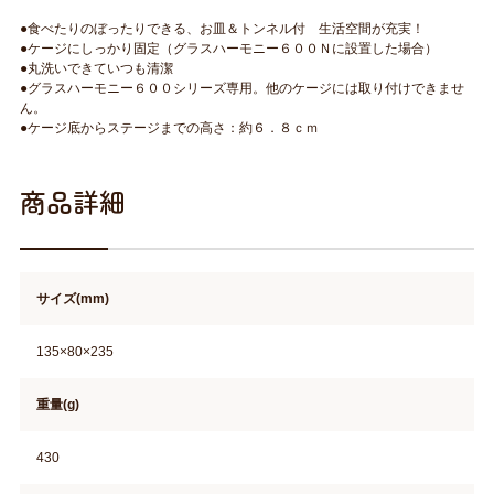
●食べたりのぼったりできる、お皿＆トンネル付 生活空間が充実！
●ケージにしっかり固定（グラスハーモニー６００Ｎに設置した場合）
●丸洗いできていつも清潔
●グラスハーモニー６００シリーズ専用。他のケージには取り付けできませ
ん。
●ケージ底からステージまでの高さ：約６．８ｃｍ
商品詳細
サイズ(mm)
135×80×235
重量(g)
430