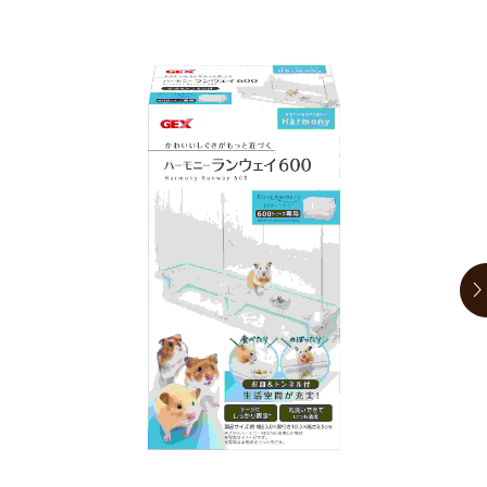
お買い物ガイド
日用品（デイリー）
リビング雑貨
お問い合わせ
トリマーグッズ
シニアサポート