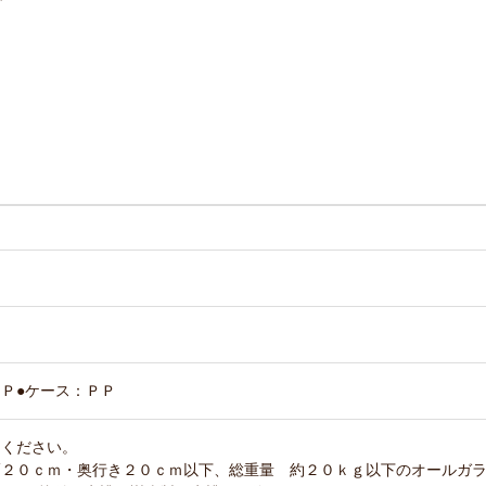
Ｐ●ケース：ＰＰ
用ください。
幅２０ｃｍ・奥行き２０ｃｍ以下、総重量 約２０ｋｇ以下のオールガ