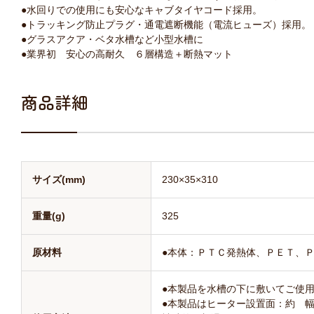
●水回りでの使用にも安心なキャブタイヤコード採用。
●トラッキング防止プラグ・通電遮断機能（電流ヒューズ）採用。
●グラスアクア・ベタ水槽など小型水槽に
●業界初 安心の高耐久 ６層構造＋断熱マット
商品詳細
サイズ(mm)
230×35×310
重量(g)
325
原材料
●本体：ＰＴＣ発熱体、ＰＥＴ、Ｐ
●本製品を水槽の下に敷いてご使
●本製品はヒーター設置面：約 