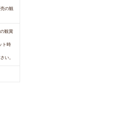
別売の観
売の観賞
ット時
ださい。