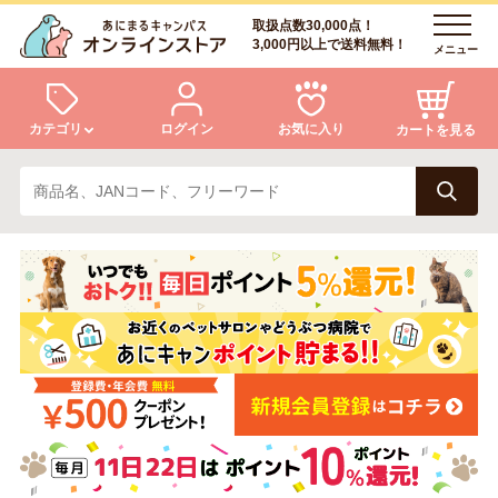
取扱点数30,000点！
3,000円以上で送料無料！
メニュー
カテゴリ
ログイン
お気に入り
カートを見る
犬
猫
ログイン
会員登録
小動物・鳥
アクア・爬虫類・昆虫
あにまるキャンパスについて
アフターサービス
ドッグフード
キャットフード
商品リクエスト
美容・ケア用品
服・おさんぽ用品