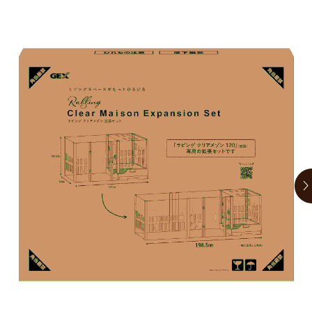
お買い物ガイド
日用品（デイリー）
リビング雑貨
お問い合わせ
トリマーグッズ
シニアサポート