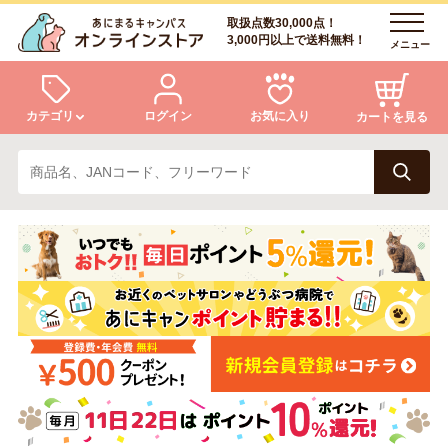
取扱点数30,000点！
3,000円以上で送料無料！
メニュー
カテゴリ
ログイン
お気に入り
カートを見る
犬
猫
ログイン
会員登録
小動物・鳥
アクア・爬虫類・昆虫
あにまるキャンパスについて
アフターサービス
ドッグフード
キャットフード
商品リクエスト
美容・ケア用品
服・おさんぽ用品