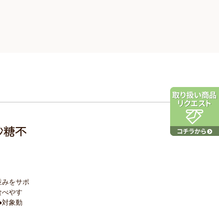
砂糖不
並みをサポ
食べやす
●対象動