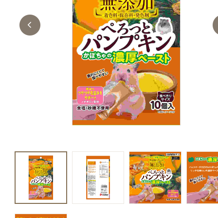
キャットフード
美容・ケア用品
服・おさんぽ用品
日用品（デイリー）
リビング雑貨
トリマーグッズ
シニアサポート