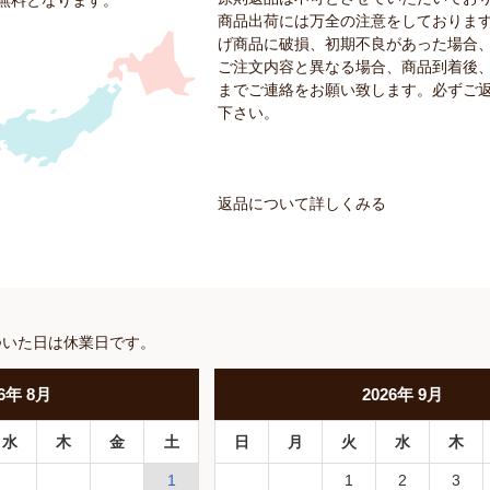
料無料となります。
商品出荷には万全の注意をしておりま
げ商品に破損、初期不良があった場合
ご注文内容と異なる場合、商品到着後、
までご連絡をお願い致します。必ずご
下さい。
返品について詳しくみる
ついた日は休業日です。
6
年
8月
2026
年
9月
水
木
金
土
日
月
火
水
木
1
1
2
3