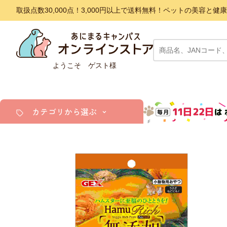
取扱点数30,000点！3,000円以上で送料無料！ペットの美容
ようこそ ゲスト様
カテゴリから選ぶ
犬
猫
小動物・鳥
アクア・爬虫類・昆虫
ドッグフード