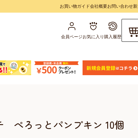
お買い物ガイド
会社概要
お問い合わせ
新
会員ページ
お気に入り
購入履歴
チ ぺろっとパンプキン 10個