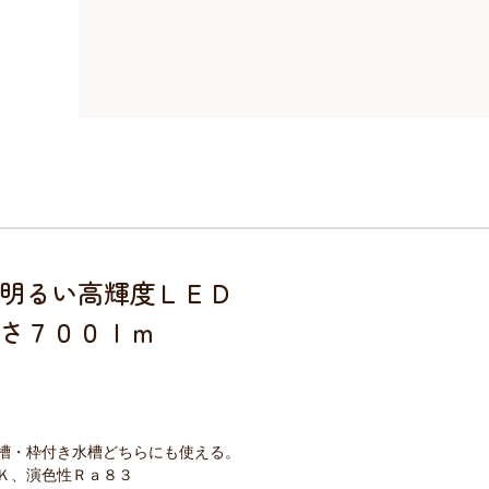
明るい高輝度ＬＥＤ
さ７００ｌｍ
槽・枠付き水槽どちらにも使える。
Ｋ、演色性Ｒａ８３