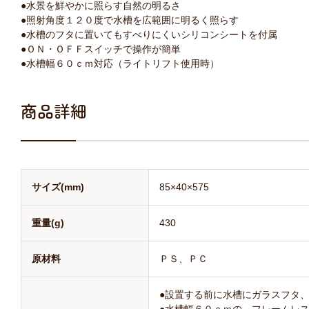
●水景を鮮やかに照らす自然の明るさ
●照射角度１２０度で水槽を広範囲に明るく照らす
●水槽のフタに置いてもすべりにくいシリコンシートを付属
●ＯＮ・ＯＦＦスイッチで操作が簡単
●水槽幅６０ｃｍ対応（ライトリフト使用時）
商品詳細
サイズ(mm)
85×40×575
重量(g)
430
原材料
ＰＳ、ＰＣ
●設置する前に水槽にガラスフタ