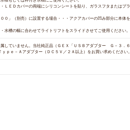
ス水槽もしくは枠付き水槽にご使用ください。
・・ＬＥＤカバーの両端にシリコンシートを貼り、ガラスフタまたはプ
６００」（別売）に設置する場合・・・アクアカバーの凹み部分に本体
・・水槽の幅に合わせてライトリフトをスライドさせてご使用ください
付属していません。当社純正品（ＧＥＸ「ＵＳＢアダプター Ｇ－３．
Ｔｙｐｅ－Ａアダプター（ＤＣ５Ｖ／２Ａ以上）をお買い求めください