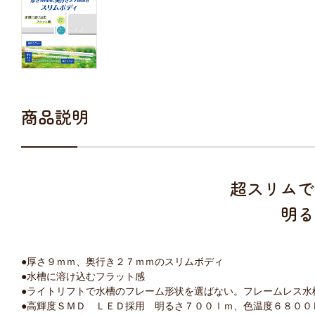
商品説明
超スリムで
明る
●厚さ９ｍｍ、奥行き２７ｍｍのスリムボディ
●水槽に溶け込むフラット感
●ライトリフトで水槽のフレーム形状を選ばない。フレームレス水
●高輝度ＳＭＤ ＬＥＤ採用 明るさ７００ｌｍ、色温度６８００