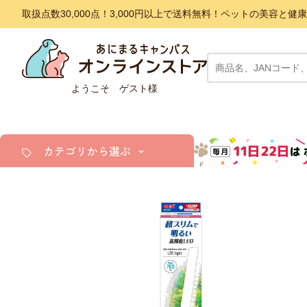
取扱点数30,000点！3,000円以上で送料無料！ペットの美容
ようこそ ゲスト様
カテゴリから選ぶ
犬
猫
小動物・鳥
アクア・爬虫類・昆虫
ドッグフード