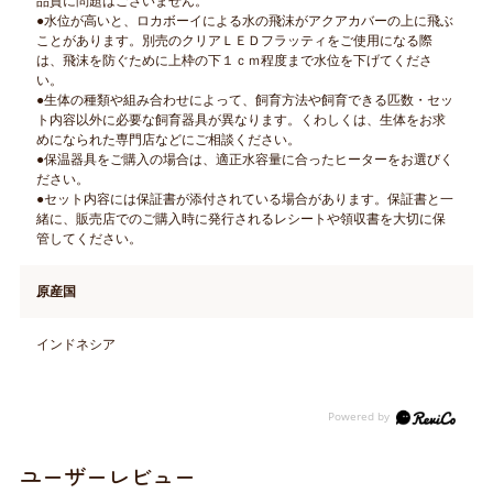
品質に問題はございません。
●水位が高いと、ロカボーイによる水の飛沫がアクアカバーの上に飛ぶ
ことがあります。別売のクリアＬＥＤフラッティをご使用になる際
は、飛沫を防ぐために上枠の下１ｃｍ程度まで水位を下げてくださ
い。
●生体の種類や組み合わせによって、飼育方法や飼育できる匹数・セッ
ト内容以外に必要な飼育器具が異なります。くわしくは、生体をお求
めになられた専門店などにご相談ください。
●保温器具をご購入の場合は、適正水容量に合ったヒーターをお選びく
ださい。
●セット内容には保証書が添付されている場合があります。保証書と一
緒に、販売店でのご購入時に発行されるレシートや領収書を大切に保
管してください。
原産国
インドネシア
ユーザーレビュー