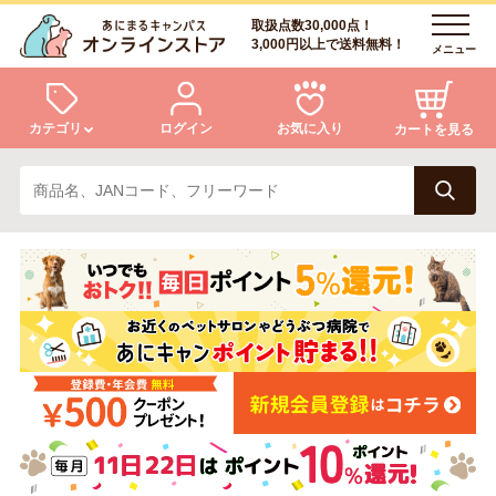
取扱点数30,000点！
3,000円以上で送料無料！
メニュー
カテゴリ
ログイン
お気に入り
カートを見る
犬
猫
ログイン
会員登録
小動物・鳥
アクア・爬虫類・昆虫
あにまるキャンパスについて
アフターサービス
ドッグフード
キャットフード
商品リクエスト
美容・ケア用品
服・おさんぽ用品