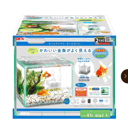
お買い物ガイド
日用品（デイリー）
リビング雑貨
お問い合わせ
トリマーグッズ
シニアサポート