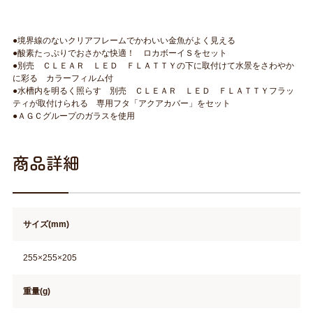
●境界線のないクリアフレームでかわいい金魚がよく見える
●酸素たっぷりでおさかな快適！ ロカボーイＳをセット
●別売 ＣＬＥＡＲ ＬＥＤ ＦＬＡＴＴＹの下に取付けて水景をさわやか
に彩る カラーフィルム付
●水槽内を明るく照らす 別売 ＣＬＥＡＲ ＬＥＤ ＦＬＡＴＴＹフラッ
ティが取付けられる 専用フタ「アクアカバー」をセット
●ＡＧＣグループのガラスを使用
商品詳細
サイズ(mm)
255×255×205
重量(g)