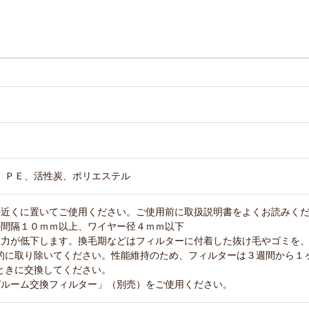
、ＰＥ、活性炭、ポリエステル
の近くに置いてご使用ください。ご使用前に取扱説明書をよくお読みく
の間隔１０ｍｍ以上、ワイヤー径４ｍｍ以下
引力が低下します。換毛期などはフィルターに付着した抜け毛やゴミを
的に取り除いてください。性能維持のため、フィルターは３週間から１
ときに交換してください。
グルーム交換フィルター」（別売）をご使用ください。