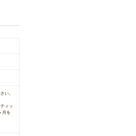
ださい。
、ティッ
ヶ月を