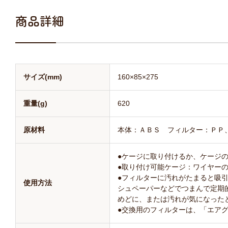
商品詳細
サイズ(mm)
160×85×275
重量(g)
620
原材料
本体：ＡＢＳ フィルター：ＰＰ
●ケージに取り付けるか、ケージ
●取り付け可能ケージ：ワイヤー
●フィルターに汚れがたまると吸
使用方法
シュペーパーなどでつまんで定期
めどに、または汚れが気になった
●交換用のフィルターは、「エア