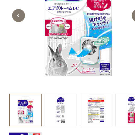
キャットフード
美容・ケア用品
服・おさんぽ用品
日用品（デイリー）
リビング雑貨
トリマーグッズ
シニアサポート