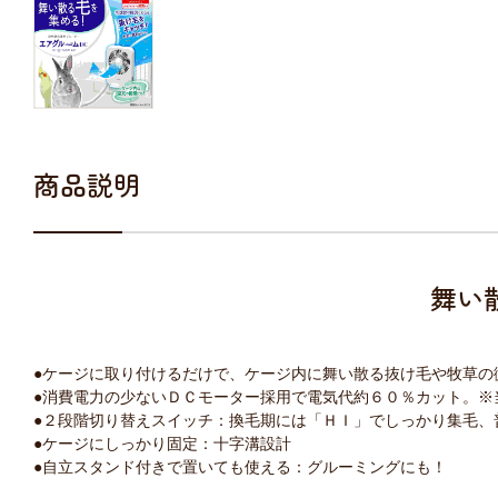
商品説明
舞い
●ケージに取り付けるだけで、ケージ内に舞い散る抜け毛や牧草の
●消費電力の少ないＤＣモーター採用で電気代約６０％カット。※
●２段階切り替えスイッチ：換毛期には「ＨＩ」でしっかり集毛、
●ケージにしっかり固定：十字溝設計
●自立スタンド付きで置いても使える：グルーミングにも！