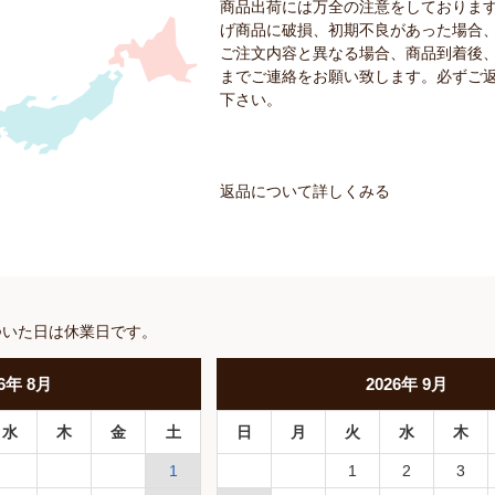
商品出荷には万全の注意をしておりま
げ商品に破損、初期不良があった場合
ご注文内容と異なる場合、商品到着後、
までご連絡をお願い致します。必ずご
下さい。
返品について詳しくみる
ついた日は休業日です。
6
年
8月
2026
年
9月
水
木
金
土
日
月
火
水
木
1
1
2
3