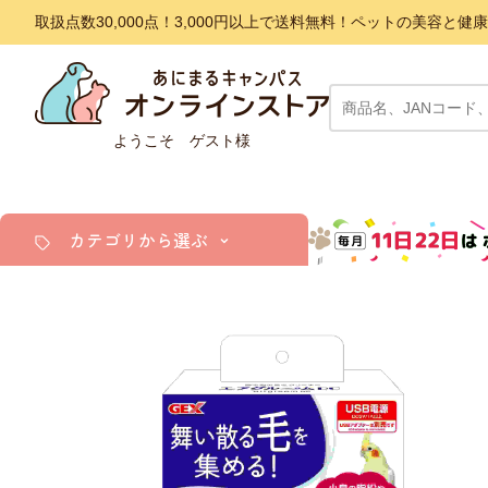
取扱点数30,000点！3,000円以上で送料無料！ペットの美容
ようこそ ゲスト様
カテゴリから選ぶ
犬
猫
小動物・鳥
アクア・爬虫類・昆虫
ドッグフード