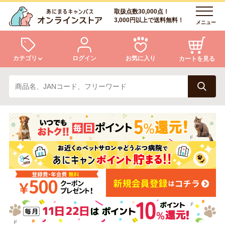
取扱点数30,000点！
3,000円以上で送料無料！
メニュー
カテゴリ
ログイン
お気に入り
カートを見る
犬
猫
ログイン
会員登録
小動物・鳥
アクア・爬虫類・昆虫
あにまるキャンパスについて
アフターサービス
ドッグフード
キャットフード
商品リクエスト
美容・ケア用品
服・おさんぽ用品