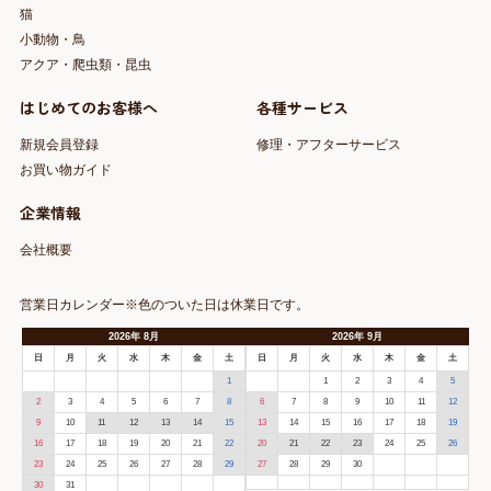
猫
小動物・鳥
アクア・爬虫類・昆虫
はじめてのお客様へ
各種サービス
新規会員登録
修理・アフターサービス
お買い物ガイド
企業情報
会社概要
営業日カレンダー※色のついた日は休業日です。
2026
年
8月
2026
年
9月
日
月
火
水
木
金
土
日
月
火
水
木
金
土
1
1
2
3
4
5
2
3
4
5
6
7
8
6
7
8
9
10
11
12
9
10
11
12
13
14
15
13
14
15
16
17
18
19
16
17
18
19
20
21
22
20
21
22
23
24
25
26
23
24
25
26
27
28
29
27
28
29
30
30
31