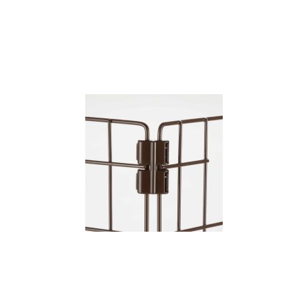
お買い物ガイド
日用品（デイリー）
リビング雑貨
お問い合わせ
トリマーグッズ
シニアサポート