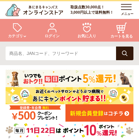
取扱点数30,000点！
3,000円以上で送料無料！
メニュー
カテゴリ
ログイン
お気に入り
カートを見る
犬
猫
ログイン
会員登録
小動物・鳥
アクア・爬虫類・昆虫
あにまるキャンパスについて
アフターサービス
ドッグフード
キャットフード
商品リクエスト
美容・ケア用品
服・おさんぽ用品