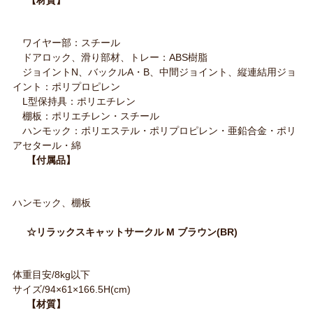
【材質】
ワイヤー部：スチール
ドアロック、滑り部材、トレー：ABS樹脂
ジョイントN、バックルA・B、中間ジョイント、縦連結用ジョ
イント：ポリプロピレン
L型保持具：ポリエチレン
棚板：ポリエチレン・スチール
ハンモック：ポリエステル・ポリプロピレン・亜鉛合金・ポリ
アセタール・綿
【付属品】
ハンモック、棚板
☆リラックスキャットサークル M ブラウン(BR)
体重目安/8kg以下
サイズ/94×61×166.5H(cm)
【材質】