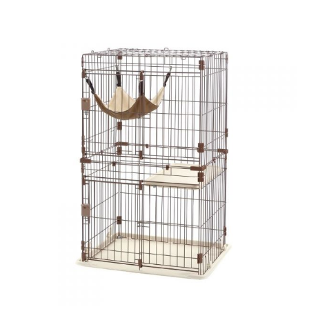
お買い物ガイド
日用品（デイリー）
リビング雑貨
お問い合わせ
トリマーグッズ
シニアサポート