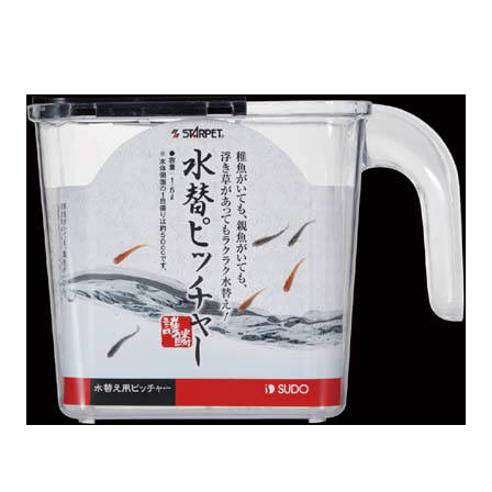
お買い物ガイド
日用品（デイリー）
リビング雑貨
お問い合わせ
トリマーグッズ
シニアサポート