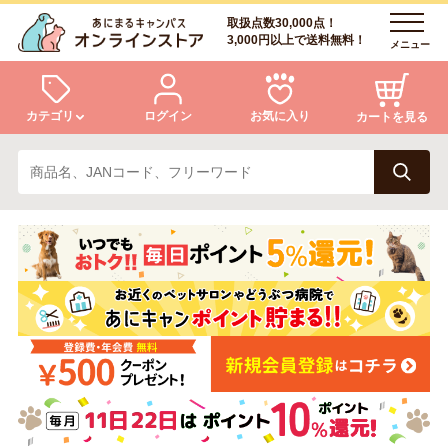
取扱点数30,000点！
3,000円以上で送料無料！
メニュー
カテゴリ
ログイン
お気に入り
カートを見る
犬
猫
ログイン
会員登録
小動物・鳥
アクア・爬虫類・昆虫
あにまるキャンパスについて
アフターサービス
ドッグフード
キャットフード
商品リクエスト
美容・ケア用品
服・おさんぽ用品