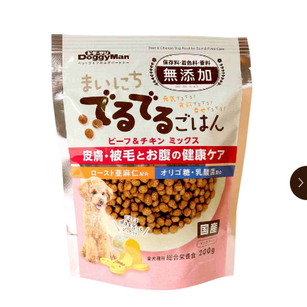
お買い物ガイド
日用品（デイリー）
リビング雑貨
お問い合わせ
トリマーグッズ
シニアサポート