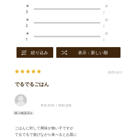
★
(0
3
)
★
(0
2
)
★
(0
1
)
絞り込み
表示：新しい順
2025.10.2
でるでるごはん
年代:
50代
性別:
女性
ごはんに対して興味が無い子ですが
でるでるで遊びながら食べるとお皿に