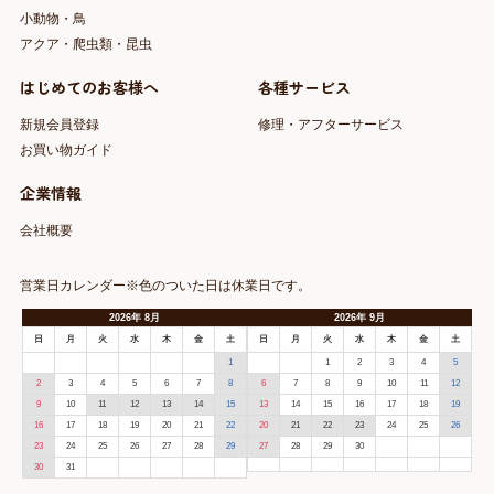
小動物・鳥
アクア・爬虫類・昆虫
はじめてのお客様へ
各種サービス
新規会員登録
修理・アフターサービス
お買い物ガイド
企業情報
会社概要
営業日カレンダー※色のついた日は休業日です。
2026
年
8月
2026
年
9月
日
月
火
水
木
金
土
日
月
火
水
木
金
土
1
1
2
3
4
5
2
3
4
5
6
7
8
6
7
8
9
10
11
12
9
10
11
12
13
14
15
13
14
15
16
17
18
19
16
17
18
19
20
21
22
20
21
22
23
24
25
26
23
24
25
26
27
28
29
27
28
29
30
30
31