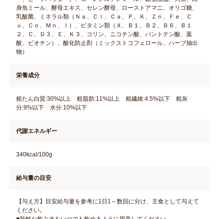
身魚ミール、酵母エキス、セレン酵母、ローストアマニ、オリゴ糖、
乳酸菌、ミネラル類（Ｎａ、Ｃｌ、Ｃａ、Ｐ、Ｋ、Ｚｎ、Ｆｅ、Ｃ
ｕ、Ｃｏ、Ｍｎ、Ｉ）、ビタミン類（Ａ、Ｂ１、Ｂ２、Ｂ６、Ｂ１
２、Ｃ、Ｄ３、Ｅ、Ｋ３、コリン、ニコチン酸、パントテン酸、葉
酸、ビオチン）、酸化防止剤（ミックストコフェロール、ハーブ抽出
物）
栄養成分
粗たん白質:30%以上 粗脂肪:11%以上 粗繊維:4.5%以下 粗灰
分:9%以下 水分:10%以下
代謝エネルギー
340kcal/100g
給与量の目安
【与え方】目安給与量を参考に1日1～数回に分け、主食として与えて
ください。