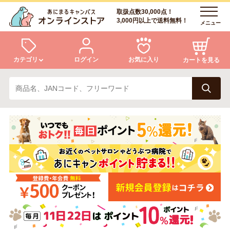
取扱点数30,000点！
3,000円以上で送料無料！
メニュー
カテゴリ
ログイン
お気に入り
カートを見る
犬
猫
ログイン
会員登録
小動物・鳥
アクア・爬虫類・昆虫
あにまるキャンパスについて
アフターサービス
ドッグフード
キャットフード
商品リクエスト
美容・ケア用品
服・おさんぽ用品