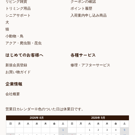
リビング雑貨
クーポンの確認
トリミング用品
ポイント履歴
シニアサポート
入荷案内申し込み商品
犬
猫
小動物・鳥
アクア・爬虫類・昆虫
はじめてのお客様へ
各種サービス
新規会員登録
修理・アフターサービス
お買い物ガイド
企業情報
会社概要
営業日カレンダー※色のついた日は休業日です。
2026
年
8月
2026
年
9月
日
月
火
水
木
金
土
日
月
火
水
木
金
土
1
1
2
3
4
5