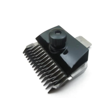
お買い物ガイド
日用品（デイリー）
リビング雑貨
お問い合わせ
トリマーグッズ
シニアサポート