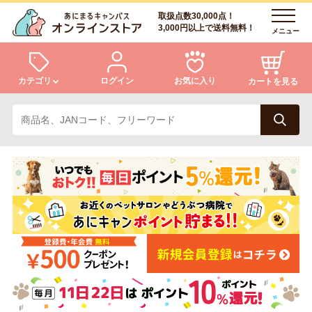
取扱点数30,000点！
3,000円以上で送料無料！
メニュー
カテゴリ
ログイン
お気に入り
カートを見る
犬
猫
ログイン
会員登録
小動物・鳥
アクア・爬虫類・昆虫
あにまるキャンパスについて
アフターサービス
ドッグフード
キャットフード
商品リクエスト
美容・ケア用品
服・おさんぽ用品