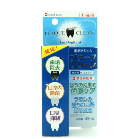
お買い物ガイド
日用品（デイリー）
リビング雑貨
お問い合わせ
トリマーグッズ
シニアサポート