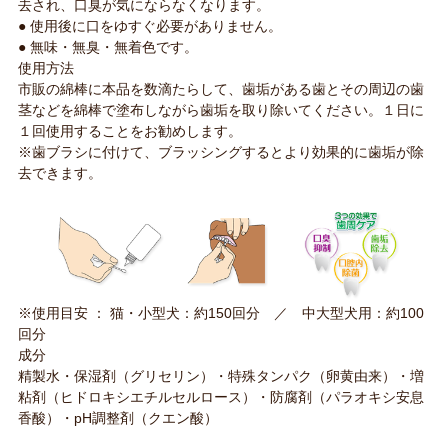
去され、口臭が気にならなくなります。
● 使用後に口をゆすぐ必要がありません。
● 無味・無臭・無着色です。
使用方法
市販の綿棒に本品を数滴たらして、歯垢がある歯とその周辺の歯
茎などを綿棒で塗布しながら歯垢を取り除いてください。１日に
１回使用することをお勧めします。
※歯ブラシに付けて、ブラッシングするとより効果的に歯垢が除
去できます。
※使用目安 ： 猫・小型犬：約150回分 ／ 中大型犬用：約100
回分
成分
精製水・保湿剤（グリセリン）・特殊タンパク（卵黄由来）・増
粘剤（ヒドロキシエチルセルロース）・防腐剤（パラオキシ安息
香酸）・pH調整剤（クエン酸）