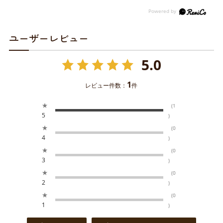
ユーザーレビュー
5.0
1
レビュー件数：
件
★
(1
5
)
★
(0
4
)
★
(0
3
)
★
(0
2
)
★
(0
1
)