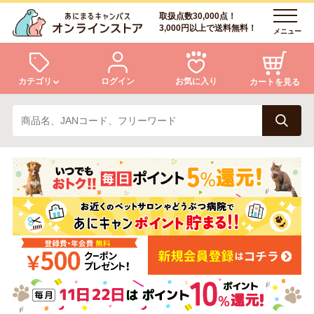
取扱点数30,000点！
3,000円以上で送料無料！
メニュー
カテゴリ
ログイン
お気に入り
カートを見る
犬
猫
ログイン
会員登録
小動物・鳥
アクア・爬虫類・昆虫
あにまるキャンパスについて
アフターサービス
ドッグフード
キャットフード
商品リクエスト
美容・ケア用品
服・おさんぽ用品